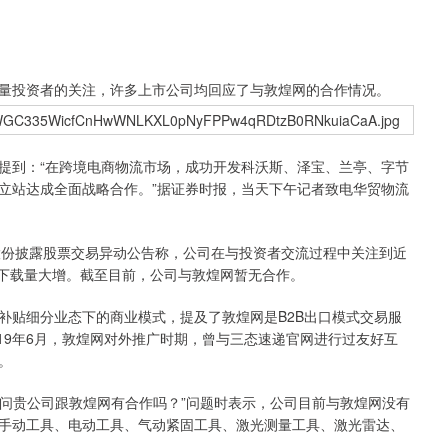
投资者的关注，许多上市公司均回应了与敦煌网的合作情况。
中提到：“在跨境电商物流市场，成功开发科沃斯、泽宝、兰亭、字节
独立站达成全面战略合作。”据证券时报，当天下午记者致电华贸物流
股份披露股票交易异动公告称，公司在与投资者交流过程中关注到近
榜下载量大增。截至目前，公司与敦煌网暂无合作。
贴细分业态下的商业模式，提及了敦煌网是B2B出口模式交易服
019年6月，敦煌网对外推广时期，曾与三态速递官网进行过友好互
。
问贵公司跟敦煌网有合作吗？”问题时表示，公司目前与敦煌网没有
手动工具、电动工具、气动紧固工具、激光测量工具、激光雷达、