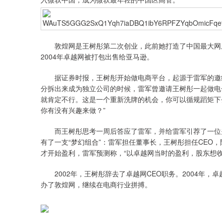
敦煌网是王树彤第二次创业，此前她打造了中国最大网上
2004年卓越网被打包出售给亚马逊。
据证券时报，王树彤开始做电商平台，起源于雷军的邀约。
分拆出来成为独立公司的时候，雷军曾邀请王树彤一起做电
就肯定不行。这是一个重新洗牌的机会，你可以循规蹈矩下
你有没有兴趣来做？”
而王树彤思考一周后答应了雷军，并给雷军引荐了一位关
有了一支“梦幻组合”：雷军担任董事长，王树彤担任CEO，
才开始盈利，雷军预测称，“以卓越网当时的盈利，股东想收回
2002年，王树彤辞去了卓越网CEO职务。2004年，
办了敦煌网，继续在电商行业拼搏。