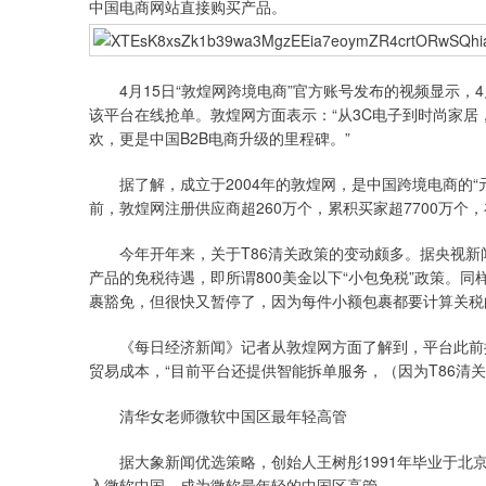
中国电商网站直接购买产品。
4月15日“敦煌网跨境电商”官方账号发布的视频显示，4月
该平台在线抢单。敦煌网方面表示：“从3C电子到时尚家
欢，更是中国B2B电商升级的里程碑。”
据了解，成立于2004年的敦煌网，是中国跨境电商的“元
前，敦煌网注册供应商超260万个，累积买家超7700万个，
今年开年来，关于T86清关政策的变动颇多。据央视新闻
产品的免税待遇，即所谓800美金以下“小包免税”政策。
裹豁免，但很快又暂停了，因为每件小额包裹都要计算关税
《每日经济新闻》记者从敦煌网方面了解到，平台此前推
贸易成本，“目前平台还提供智能拆单服务，（因为T86清
清华女老师微软中国区最年轻高管
据大象新闻优选策略，创始人王树彤1991年毕业于北京
入微软中国，成为微软最年轻的中国区高管。