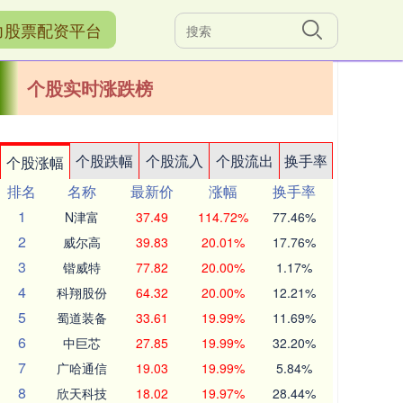
力股票配资平台
个股实时涨跌榜
个股跌幅
个股流入
个股流出
换手率
个股涨幅
排名
名称
最新价
涨幅
换手率
1
N津富
37.49
114.72%
77.46%
2
威尔高
39.83
20.01%
17.76%
3
锴威特
77.82
20.00%
1.17%
4
科翔股份
64.32
20.00%
12.21%
5
蜀道装备
33.61
19.99%
11.69%
6
中巨芯
27.85
19.99%
32.20%
7
广哈通信
19.03
19.99%
5.84%
8
欣天科技
18.02
19.97%
28.44%