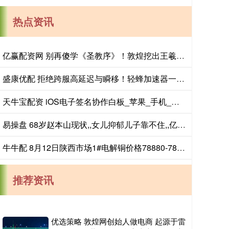
热点资讯
亿赢配资网 别再傻学《圣教序》！敦煌挖出王羲之书法，字字无损，揭露祖传笔法
盛康优配 拒绝跨服高延迟与瞬移！轻蜂加速器一键畅玩
天牛宝配资 iOS电子签名协作白板_苹果_手机_进行
易操盘 68岁赵本山现状,,女儿抑郁儿子靠不住,,亿万身家去向揭秘_球球_父亲_网友
牛牛配 8月12日陕西市场1#电解铜价格78880-78960元吨
推荐资讯
优选策略 敦煌网创始人做电商 起源于雷