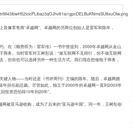
音像零售商“卓越网”。卓越网的另两位创始人是雷军和陈年，
在《顺势而为：雷军传》一书中曾提到，2000年卓越网从金山
子商务。当时雷军对王树彤说：“做互联网不见得行，但不做互联网
去，但你也可以选择另外一种生活方式。我们现在想做电子商务，
键人物——当时还是《书评周刊》主编的陈年。随后，卓越网拥
陈年担任副总裁。尽管如此，独立于2000年的卓越网一直到2003年
投资恐怕得10年到20年”。
卓越网被亚马逊收购，成为了后来的“亚马逊中国”。同一年，王树彤创