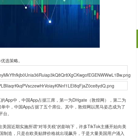
单优选策略。
沪深300
4651.31
.24%
-6.85
-0.15%
App中，中国App占据三席，第一为DHgate（敦煌网），第二为
十的榜单中，中国App占据了五个席位。其中，敦煌网以黑马姿态成为了
平台。
国近期实施所谓“对等关税”的影响下，许多TikTok主播开始向美
国制造，只是在欧美贴牌价格就出现飙升，于是大量美国用户涌入