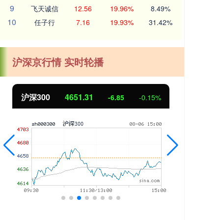
9
飞天诚信
12.56
19.96%
8.49%
10
任子行
7.16
19.93%
31.42%
沪深京行情 实时轮播
北证50
1122.88
创业
3.42
0.30%