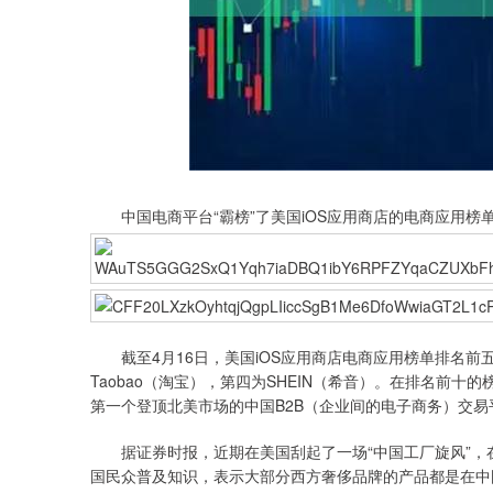
中国电商平台“霸榜”了美国iOS应用商店的电商应用榜
深证成指
14110.12
.92
0.57%
-34.08
-0
截至4月16日，美国iOS应用商店电商应用榜单排名前五的
Taobao（淘宝），第四为SHEIN（希音）。在排名前
第一个登顶北美市场的中国B2B（企业间的电子商务）交易
据证券时报，近期在美国刮起了一场“中国工厂旋风”，在美
国民众普及知识，表示大部分西方奢侈品牌的产品都是在中