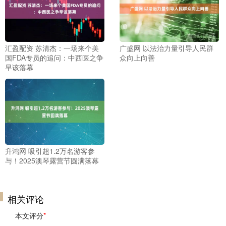
汇盈配资 苏清杰：一场来个美
广盛网 以法治力量引导人民群
国FDA专员的追问：中西医之争
众向上向善
早该落幕
升鸿网 吸引超1.2万名游客参
与！2025澳琴露营节圆满落幕
相关评论
本文评分
*