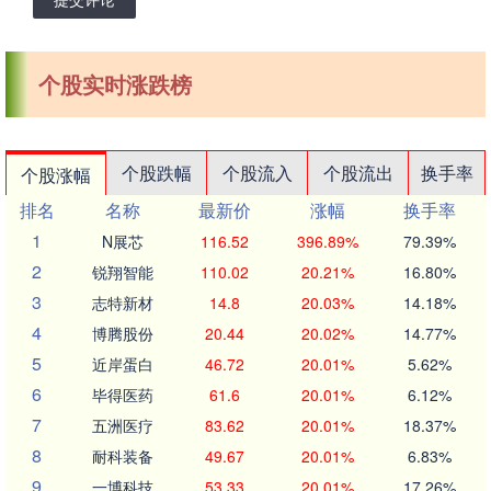
个股实时涨跌榜
个股跌幅
个股流入
个股流出
换手率
个股涨幅
排名
名称
最新价
涨幅
换手率
1
N展芯
116.52
396.89%
79.39%
2
锐翔智能
110.02
20.21%
16.80%
3
志特新材
14.8
20.03%
14.18%
4
博腾股份
20.44
20.02%
14.77%
5
近岸蛋白
46.72
20.01%
5.62%
6
毕得医药
61.6
20.01%
6.12%
7
五洲医疗
83.62
20.01%
18.37%
8
耐科装备
49.67
20.01%
6.83%
9
一博科技
53.33
20.01%
17.26%