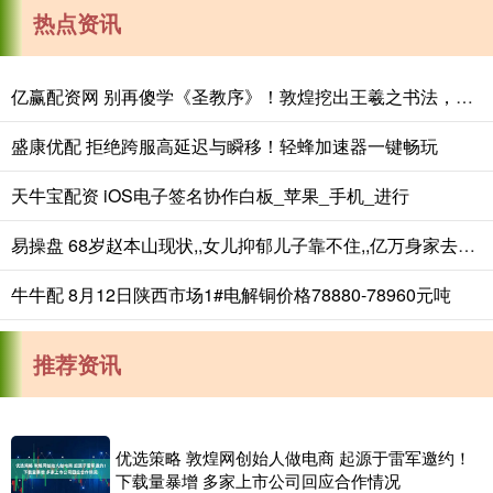
热点资讯
亿赢配资网 别再傻学《圣教序》！敦煌挖出王羲之书法，字字无损，揭露祖传笔法
盛康优配 拒绝跨服高延迟与瞬移！轻蜂加速器一键畅玩
天牛宝配资 iOS电子签名协作白板_苹果_手机_进行
易操盘 68岁赵本山现状,,女儿抑郁儿子靠不住,,亿万身家去向揭秘_球球_父亲_网友
牛牛配 8月12日陕西市场1#电解铜价格78880-78960元吨
推荐资讯
优选策略 敦煌网创始人做电商 起源于雷军邀约！
下载量暴增 多家上市公司回应合作情况