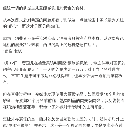
但这一切的前提是儿童能够食用到安全的食材。
从本次西贝后厨暴露的问题来看，现做这一点就能击中家长最为关注
的“靶心”，而这才是西贝的命门。
因为，消费者不在乎谁对谁错，消费者只关注产品本身。从这次舆论
危机的演变路径来看，西贝的真正的危机恐还在后面。
“管住”老板
9月12日，贾国龙在接受采访时回应“预制菜风波”，称这件事对西贝的
伤害已经显而易见了，一天收入减少两三百万，对于自己的处理方
式，直言“生意宁可不做是非必须得辩”，也再次强调一道预制菜都没
有。
但在直播过程中，被媒体发现使用大量预制品，如保质期18个月的海
鲈鱼、保质期24个月的羊前腿、熟肉制品的肉夹馍肉馅，以及袋装冷
冻鸡汤和西蓝花等，都命中了外界对于“预制”的固有印象。
更让外界震惊的是，西贝以及贾国龙强硬回应的同时，还同步对外上
线“罗永浩菜单”，并表示，这不是一个固定的套餐，而是罗永浩点过