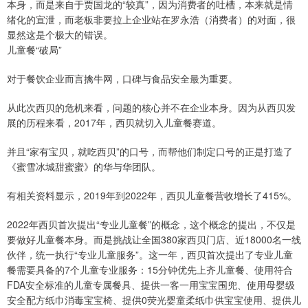
本身，而是来自于贾国龙的“较真”，因为消费者的吐槽，本来就是情
绪化的宣泄，而老板非要拉上企业站在罗永浩（消费者）的对面，很
显然这是个极大的错误。
儿童餐“破局”
对于餐饮企业而言擒牛网，口碑与食品安全最为重要。
从此次西贝的危机来看，问题的核心并不在企业本身。因为从西贝发
展的历程来看，2017年，西贝就切入儿童餐赛道。
并且“家有宝贝，就吃西贝”的口号，而帮他们制定口号的正是打造了
《蜜雪冰城甜蜜蜜》的华与华团队。
有相关资料显示，2019年到2022年，西贝儿童餐营收增长了415%。
2022年西贝首次提出“专业儿童餐”的概念，这个概念的提出，不仅是
要做好儿童餐本身。而是挑战让全国380家西贝门店、近18000名一线
伙伴，统一执行“专业儿童服务”。这一年，西贝首次提出了专业儿童
餐需要具备的7个儿童专业服务：15分钟优先上齐儿童餐、使用符合
FDA安全标准的儿童专属餐具、提供一客一用宝宝围兜、使用母婴级
安全配方纸巾消毒宝宝椅、提供0荧光婴童柔纸巾供宝宝使用、提供儿