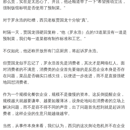
那么贵，实在是太恶心了。并且，他还顺道带了一下“希望推动立法，
强制饭馆标明是否使用了预制菜。”
对于罗永浩的吐槽，西贝老板贾国龙十分较“真”。
时隔一天，贾国龙强硬回复称，“他（罗永浩）点的13道菜没有一道是
预制菜，我们每一道菜都有制作标准和工艺。”
不仅如此，他还称开放所有门店厨房，将起诉罗永浩。
但贾国龙似乎忘记了，罗永浩首先是消费者，其次才是网络红人。面
对消费者的不满意，消费类的企业首先要做的是反思企业本身是否存
在问题，菜品是否确实口感欠佳，以便进一步改进，而不是直接强硬
地回怼消费者。
作为一个规模化餐饮企业，规模不是傲慢的资本。这反倒提醒企业，
规模越大就越要谦卑、越要如履薄冰，设身处地站在消费者的立场上
解决问题，而不是容不得不同的声音，出了问题首先想到就是起诉消
费者，这样企业的生意只能越做越窄。
当然，从事件本身来看，我们认为，西贝的这次舆论危机并不在企业