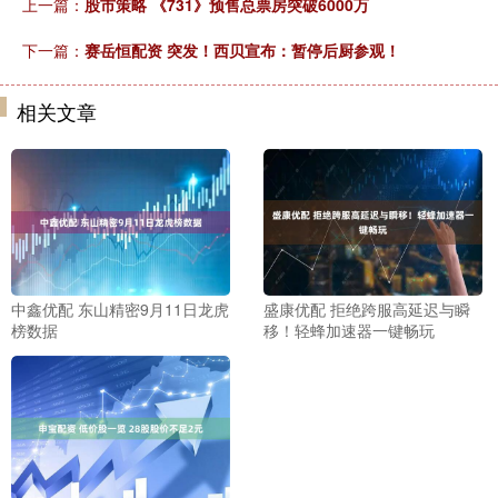
上一篇：
股市策略 《731》预售总票房突破6000万
下一篇：
赛岳恒配资 突发！西贝宣布：暂停后厨参观！
相关文章
中鑫优配 东山精密9月11日龙虎
盛康优配 拒绝跨服高延迟与瞬
榜数据
移！轻蜂加速器一键畅玩