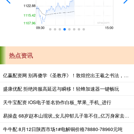
热点资讯
亿赢配资网 别再傻学《圣教序》！敦煌挖出王羲之书法，字字无损，揭露祖传笔法
盛康优配 拒绝跨服高延迟与瞬移！轻蜂加速器一键畅玩
天牛宝配资 iOS电子签名协作白板_苹果_手机_进行
易操盘 68岁赵本山现状,,女儿抑郁儿子靠不住,,亿万身家去向揭秘_球球_父亲_网友
牛牛配 8月12日陕西市场1#电解铜价格78880-78960元吨