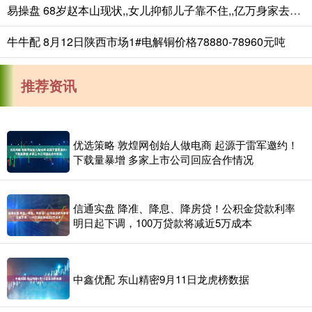
易操盘 68岁赵本山现状,,女儿抑郁儿子靠不住,,亿万身家去向揭秘_球球_父亲_网友
牛牛配 8月12日陕西市场1#电解铜价格78880-78960元吨
推荐资讯
优选策略 敦煌网创始人做电商 起源于雷军邀约！
下载量暴增 多家上市公司回应合作情况
信通实盘 降准、降息、降房贷！公积金贷款利率
明日起下调，100万贷款将减近5万成本
中鑫优配 东山精密9月11日龙虎榜数据