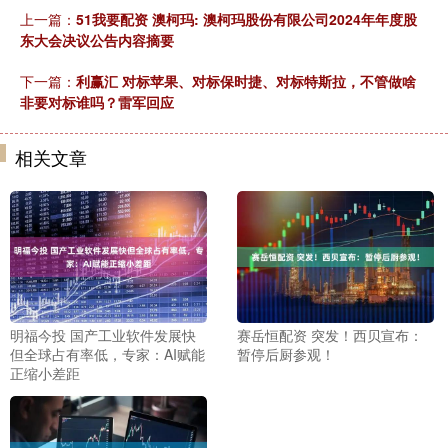
上一篇：
51我要配资 澳柯玛: 澳柯玛股份有限公司2024年年度股
东大会决议公告内容摘要
下一篇：
利赢汇 对标苹果、对标保时捷、对标特斯拉，不管做啥
非要对标谁吗？雷军回应
相关文章
明福今投 国产工业软件发展快
赛岳恒配资 突发！西贝宣布：
但全球占有率低，专家：AI赋能
暂停后厨参观！
正缩小差距