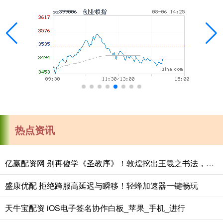
热点资讯
亿赢配资网 别再傻学《圣教序》！敦煌挖出王羲之书法，字字无损，揭露祖传笔法
盛康优配 拒绝跨服高延迟与瞬移！轻蜂加速器一键畅玩
天牛宝配资 iOS电子签名协作白板_苹果_手机_进行