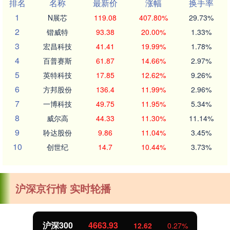
排名
名称
最新价
涨幅
换手率
1
N展芯
119.08
407.80%
29.73%
2
锴威特
93.38
20.00%
1.33%
3
宏昌科技
41.41
19.99%
1.78%
4
百普赛斯
61.87
14.66%
2.97%
5
英特科技
17.85
12.62%
9.26%
6
方邦股份
136.4
11.99%
2.96%
7
一博科技
49.75
11.95%
5.34%
8
威尔高
44.33
11.30%
11.14%
9
聆达股份
9.86
11.04%
3.45%
10
创世纪
14.7
10.44%
3.73%
沪深京行情 实时轮播
沪深300
4663.93
12.62
0.27%