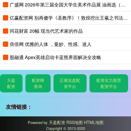
广盛网 2026年第三届全国大学生美术作品展 油画选（一）
亿赢配资网 别再傻学《圣教序》！敦煌挖出王羲之书法，字字无损，揭露祖传笔法
同花财富 20幅 现当代艺术家的作品
倍倍网 优雅的人体 ，曼妙、性感、迷人
股融通 Apex英雄启动卡蓝熊界面解决全攻略
天盈
配资网
正规实盘配
配资实力股票
配资
查询
资平台
配资平台
友情链接：
天盈配资
RSS地图
HTML地图
Powered by
Copyright
© 2013-2025