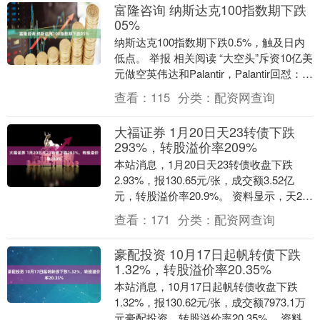
富隆咨询 纳斯达克100指数期下跌
05%
纳斯达克100指数期下跌0.5%，触及日内
低点。 举报 相关阅读 “大空头”斥资10亿美
元做空英伟达和Palantir，Palantir回怼：简
直疯了 围绕Op....
查看：
115
分类：
配资网查询
大福证券 1月20日天23转债下跌
293%，转股溢价率209%
本站消息，1月20日天23转债收盘下跌
2.93%，报130.65元/张，成交额3.52亿
元，转股溢价率20.9%。 资料显示，天23
转债信用级别为“AA”，债券....
查看：
171
分类：
配资网查询
豪配投资 10月17日起帆转债下跌
1.32%，转股溢价率20.35%
本站消息，10月17日起帆转债收盘下跌
1.32%，报130.62元/张，成交额7973.1万
元豪配投资，转股溢价率20.35%。 资料显