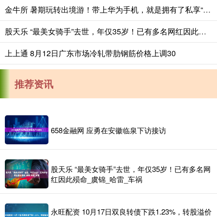
金牛所 暑期玩转出境游！带上华为手机，就是拥有了私享“全球万事通”_地图_天际_流量
股天乐 “最美女骑手”去世，年仅35岁！已有多名网红因此殒命_虞锦_哈雷_车祸
上上通 8月12日广东市场冷轧带肋钢筋价格上调30
推荐资讯
658金融网 应勇在安徽临泉下访接访
股天乐 “最美女骑手”去世，年仅35岁！已有多名网
红因此殒命_虞锦_哈雷_车祸
永旺配资 10月17日双良转债下跌1.23%，转股溢价